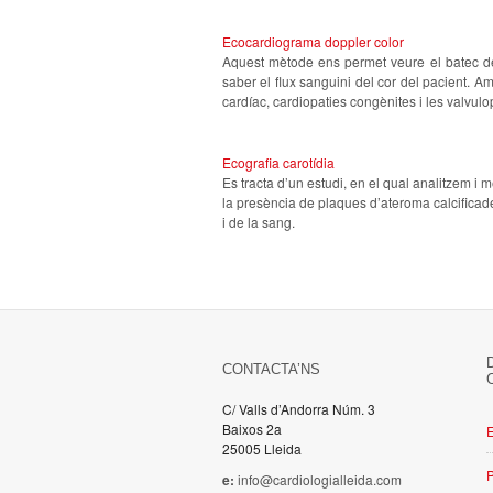
Ecocardiograma doppler color
Aquest mètode ens permet veure el batec de
saber el flux sanguini del cor del pacient. A
cardíac, cardiopaties congènites i les valvulo
Ecografia carotídia
Es tracta d’un estudi, en el qual analitzem i m
la presència de plaques d’ateroma calcificade
i de la sang.
CONTACTA’NS
C/ Valls d’Andorra Núm. 3
Baixos 2a
E
25005 Lleida
P
e:
info@cardiologialleida.com