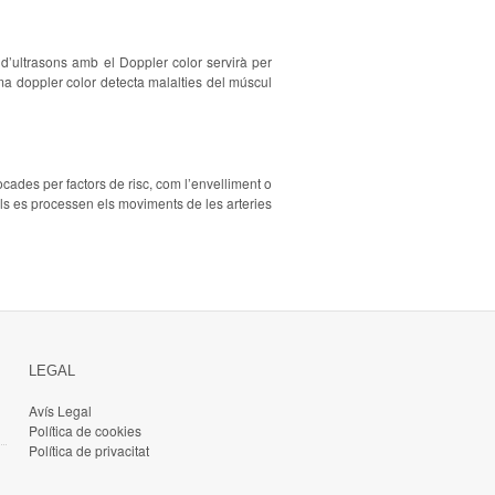
’ultrasons amb el Doppler color servirà per
ama doppler color detecta malalties del múscul
vocades per factors de risc, com l’envelliment o
als es processen els moviments de les arteries
LEGAL
Avís Legal
Política de cookies
Política de privacitat