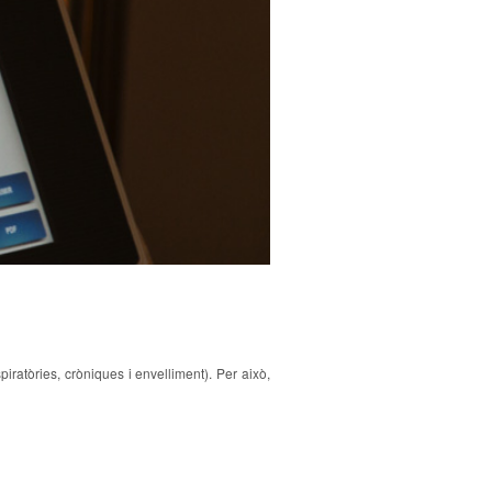
iratòries, cròniques i envelliment). Per això,