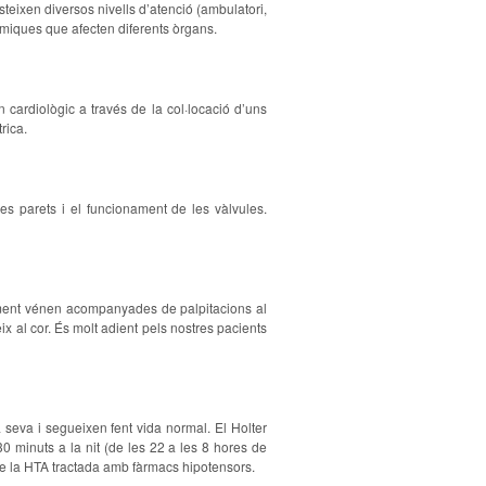
steixen diversos nivells d’atenció (ambulatori,
tèmiques que afecten diferents òrgans.
 cardiològic a través de la col·locació d’uns
rica.
es parets i el funcionament de les vàlvules.
malment vénen acompanyades de palpitacions al
ix al cor. És molt adient pels nostres pacients
a seva i segueixen fent vida normal. El Holter
0 minuts a la nit (de les 22 a les 8 hores de
l de la HTA tractada amb fàrmacs hipotensors.