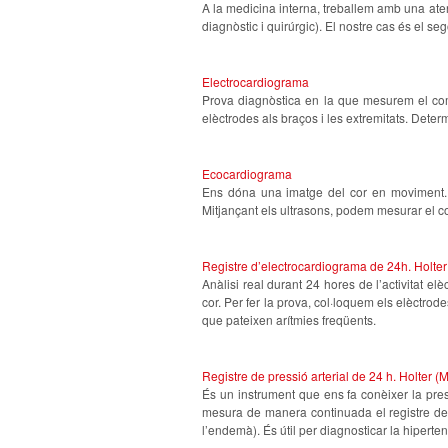
A la medicina interna, treballem amb una atenc
diagnòstic i quirúrgic). El nostre cas és el 
Electrocardiograma
Prova diagnòstica en la que mesurem el compo
elèctrodes als braços i les extremitats. Deter
Ecocardiograma
Ens dóna una imatge del cor en moviment. Pe
Mitjançant els ultrasons, podem mesurar el co
Registre d’electrocardiograma de 24h. Holter
Anàlisi real durant 24 hores de l’activitat 
cor. Per fer la prova, col·loquem els elèctrod
que pateixen arítmies freqüents.
Registre de pressió arterial de 24 h. Holter 
És un instrument que ens fa conèixer la press
mesura de manera continuada el registre de l
l’endemà). És útil per diagnosticar la hiperte