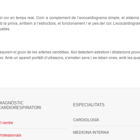
l cor en temps real. Com a complement de l’ecocardiograma simple, el sistema d
mb la prova, arribem a l’estructura, el funcionament i el pes del cor. L’ecocardiogr
paties.
esurem el gruix de les artèries carotídies. Així detectem estretors i dilatacions pro
s. Amb un aparell portàtil d’ultrasons, s’emeten sons i es reben ones, amb les qu
DIAGNÒSTIC
ESPECIALITATS
CARDIORESPIRATORI
CARDIOLOGIA
l centre
MEDICINA INTERNA
rofessionals