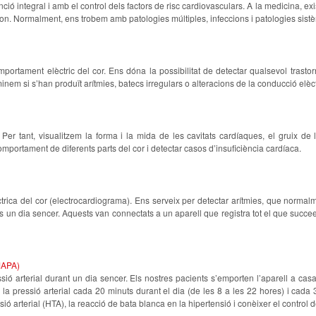
ió integral i amb el control dels factors de risc cardiovasculars. A la medicina, exi
segon. Normalment, ens trobem amb patologies múltiples, infeccions i patologies sis
rtament elèctric del cor. Ens dóna la possibilitat de detectar qualsevol trastorn
minem si s’han produït arítmies, batecs irregulars o alteracions de la conducció elèct
r tant, visualitzem la forma i la mida de les cavitats cardíaques, el gruix de l
mportament de diferents parts del cor i detectar casos d’insuficiència cardíaca.
elèctrica del cor (electrocardiograma). Ens serveix per detectar arítmies, que nor
es un dia sencer. Aquests van connectats a un aparell que registra tot el que succee
(MAPA)
ió arterial durant un dia sencer. Els nostres pacients s’emporten l’aparell a cas
a pressió arterial cada 20 minuts durant el dia (de les 8 a les 22 hores) i cada 3
nsió arterial (HTA), la reacció de bata blanca en la hipertensió i conèixer el contro