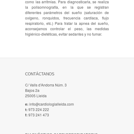
como las arritmias. Para diagnosticarla, se realiza
la polisomnografía, en la que se registran
diferentes parámetros del sueño (saturación de
oxígeno, ronquidos, frecuencia cardíaca, flujo
respiratorio, etc.) Para tratar la apnea del sueño,
aconsejamos controlar el peso, las medidas
higiénico-dietéticas, evitar sedantes y no fumar.
CONTÁCTANOS
C/ Valls d’Andorra Núm. 3
Bajos 2a
25005 Lleida
e:
info@cardiologialleida.com
t:
973 224 222
f:
973 241 473